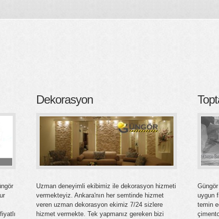
Dekorasyon
Topt
üngör
Uzman deneyimli ekibimiz ile dekorasyon hizmeti
Güngör 
ur
vermekteyiz. Ankara'nın her semtinde hizmet
uygun f
veren uzman dekorasyon ekimiz 7/24 sizlere
temin e
iyatlı
hizmet vermekte. Tek yapmanız gereken bizi
çimento