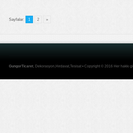
Sayfalar:
1
2
»
GungorTicaret
, Dekorasyon,Hırdavat,Tesisat • Copyright © 2016 Her hakkı giz