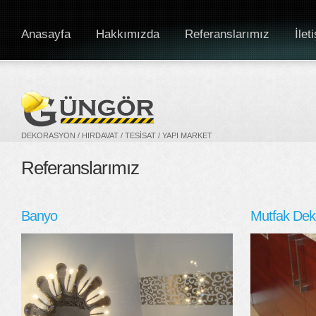
Anasayfa
Hakkımızda
Referanslarımız
İlet
DEKORASYON / HIRDAVAT / TESISAT / YAPI MARKET
Referanslarımız
Banyo
Mutfak Dek